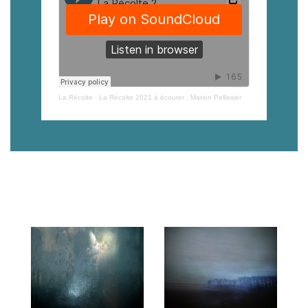
La Récolte
·
La Récolte 2021 à écouter : Marion Pellissier