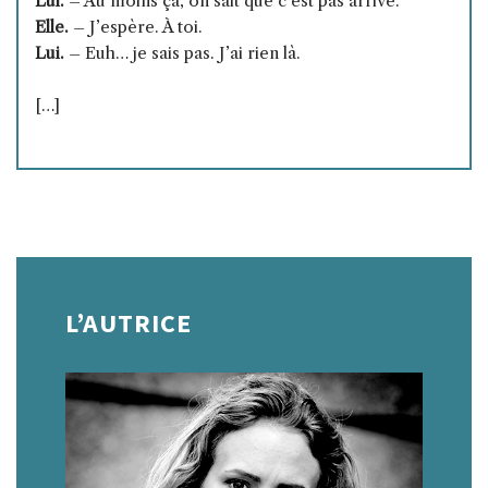
Lui.
– Au moins ça, on sait que c’est pas arrivé.
Elle.
– J’espère. À toi.
Lui.
– Euh… je sais pas. J’ai rien là.
[…]
L’AUTRICE