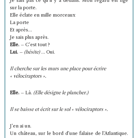
Je sais pas ce qu’il y a dedans. Mon regard est figé
sur la porte.
Elle éclate en mille morceaux
La porte
Et après…
Je sais plus après.
Elle.
– C’est tout ?
Lui.
–
(hésite)
… Oui.
Il cherche sur les murs une place pour écrire
« vélociraptors ».
Elle.
– Là.
(Elle désigne le plancher.)
Il se baisse et écrit sur le sol « vélociraptors ».
J’en ai un.
Un château, sur le bord d’une falaise de l’Atlantique.