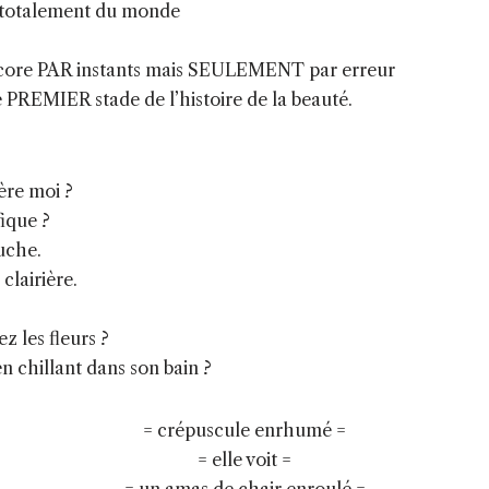
otalement du monde
re PAR instants mais SEULEMENT par erreur
le PREMIER stade de l’histoire de la beauté.
ière moi ?
fique ?
uche.
clairière.
z les fleurs ?
n chillant dans son bain ?
= crépuscule enrhumé =
= elle voit =