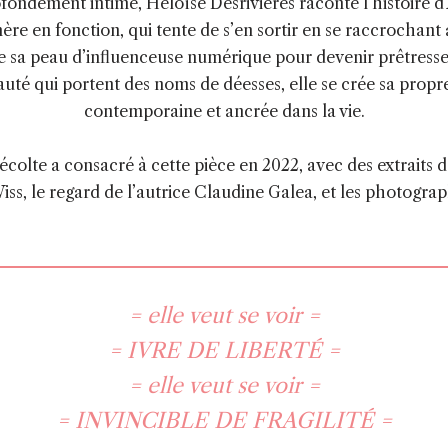
ofondément intime, Héloïse Desrivières raconte l’histoire d
ère en fonction, qui tente de s’en sortir en se raccrochant à
tte sa peau d’influenceuse numérique pour devenir prêtresse 
auté qui portent des noms de déesses, elle se crée sa pro
contemporaine et ancrée dans la vie.
colte a consacré à cette pièce en 2022, avec des extraits de
Wiss, le regard de l’autrice Claudine Galea, et les photogra
= elle veut se voir =
= IVRE DE LIBERTÉ =
= elle veut se voir =
= INVINCIBLE DE FRAGILITÉ =