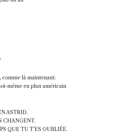
?
in, comme là maintenant.
 moi-même en plan américain
EN ASTRID.
ES CHANGENT.
S QUE TU T’ES OUBLIÉE.