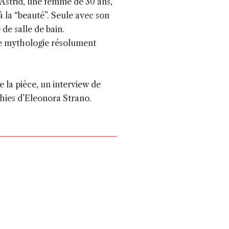
’Astrid, une femme de 30 ans,
 la ​“beauté”. Seule avec son
de salle de bain.
pre mythologie résolument
 la pièce, un interview de
phies d’Eleonora Strano.