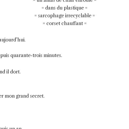
= un amas de chair enroulé =
= dans du plastique =
= sarcophage irrecyclable =
= corset chauffant =
 aujourd’hui.
epuis quarante-trois minutes.
d il dort.
ler mon grand secret.
puis un an