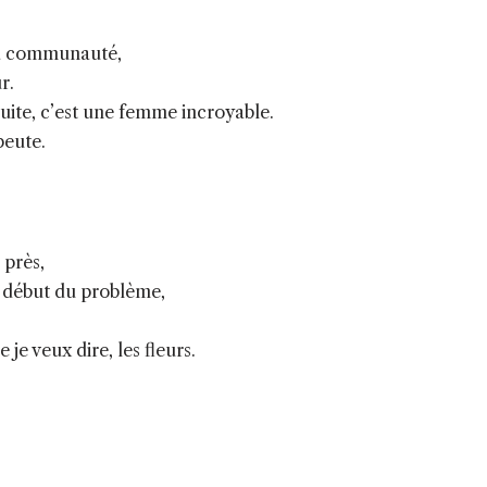
 la communauté,
r.
suite, c’est une femme incroyable.
peute.
 près,
le début du problème,
,
e veux dire, les fleurs.