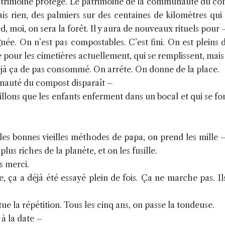
rimoine protégé. Le patrimoine de la communauté du compo
sais rien, des palmiers sur des centaines de kilomètres qui
d, moi, on sera la forêt. Il y aura de nouveaux rituels pour 
née. On n’est pas compostables. C’est fini. On est pleins d
 pour les cimetières actuellement, qui se remplissent, mais 
déjà ça de pas consommé. On arrête. On donne de la place.
nauté du compost disparaît –
llons que les enfants enferment dans un bocal et qui se fon
 les bonnes vieilles méthodes de papa, on prend les mille – 
plus riches de la planète, et on les fusille.
s merci.
, ça a déjà été essayé plein de fois. Ça ne marche pas. Il
itue la répétition. Tous les cinq ans, on passe la tondeuse.
 à la date –