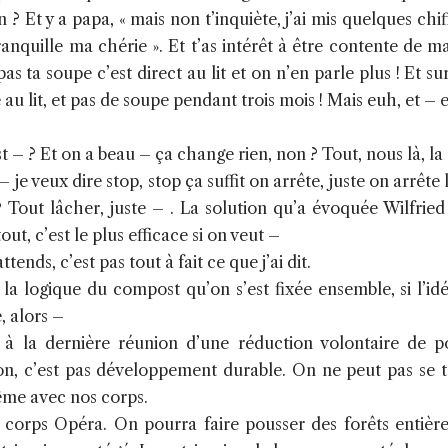
? Et y a papa, « mais non t’inquiète, j’ai mis quelques chif
anquille ma chérie ». Et t’as intérêt à être contente de m
s ta soupe c’est direct au lit et on n’en parle plus ! Et sur
au lit, et pas de soupe pendant trois mois ! Mais euh, et – e
est – ? Et on a beau – ça change rien, non ? Tout, nous là,
je veux dire stop, stop ça suffit on arrête, juste on arrête
 Tout lâcher, juste – . La solution qu’a évoquée Wilfried 
tout, c’est le plus efficace si on veut –
ttends, c’est pas tout à fait ce que j’ai dit.
 la logique du compost qu’on s’est fixée ensemble, si l’id
, alors –
 à la dernière réunion d’une réduction volontaire de p
on, c’est pas développement durable. On ne peut pas se tu
même avec nos corps.
corps Opéra. On pourra faire pousser des forêts entière