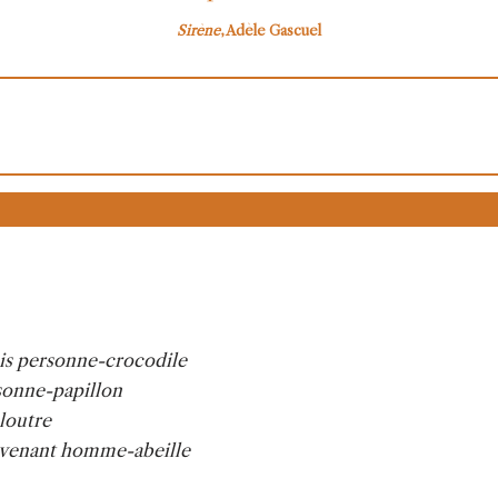
Sirène
, Adèle Gascuel
uis personne-crocodile
sonne-papillon
loutre
venant homme-abeille