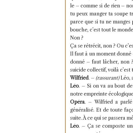
le – comme si de rien – non 
tu peux manger ta soupe tr
parce que si tu ne manges pa
bouche, c’est tout le monde 
Non ?
Ça se rétrécit, non ? Ou c’
Il faut à un moment donné – 
donné – faut lâcher, non ?
suicide collectif, voilà c’est 
Wilfried
. –
(rassurant)
Léo, a
Léo
. –
Si on va au bout de
notre empreinte écologique
Opéra
. –
Wilfried a parlé
généralisé. Et de toute faç
suite. À ce qui se passera 
Léo
. –
Ça se composte un 