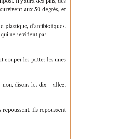
st. Il y aura des pins, des
 survivent aux 50 degrés, et
–
e plastique, d’antibiotiques.
qui ne se vident pas.
t couper les pattes les unes
non, disons les dix – allez,
s repoussent. Ils repoussent