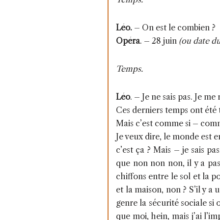
Léo.
– On est le combien ?
Opéra
. –
28 juin
(ou date du
Temps.
Léo
. –
Je ne sais pas. Je me r
Ces derniers temps ont été t
Mais c’est comme si – comme
Je veux dire, le monde est e
c’est ça ? Mais – je sais pa
que non non non, il y a pa
chiffons entre le sol et la 
et la maison, non ? S’il y 
genre la sécurité sociale si
que moi, hein, mais j’ai l’i