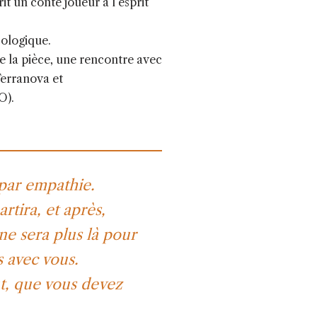
t un conte joueur à l’esprit
cologique.
e la pièce, une rencontre avec
Terranova et
O).
 par empathie.
rtira, et après,
 ne sera plus là pour
 avec vous.
ut, que vous devez