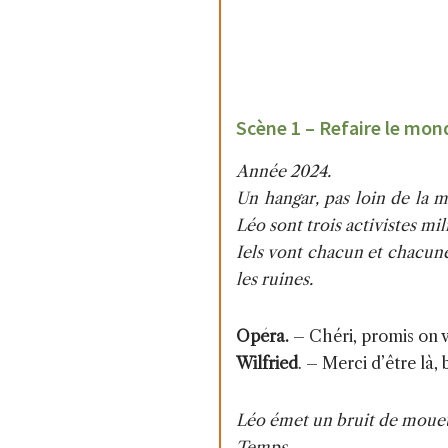
Scène 1 – Refaire le mon
Année 2024.
Un hangar, pas loin de la m
Léo sont trois activistes m
Iels vont chacun et chacune 
les ruines.
Opéra.
– Chéri, promis on va
Wilfried
. –
Merci d’être là,
Léo émet un bruit de mouet
Temps.