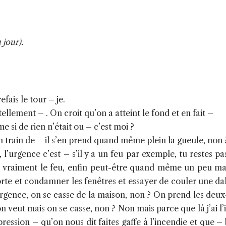
 jour).
efais le tour – je.
ellement – . On croit qu’on a atteint le fond et en fait –
 si de rien n’était ou – c’est moi ?
n train de – il s’en prend quand même plein la gueule, non 
s, l’urgence c’est – s’il y a un feu par exemple, tu restes p
s vraiment le feu, enfin peut-être quand même un peu mai
porte et condamner les fenêtres et essayer de couler une da
a urgence, on se casse de la maison, non ? On prend les deux
 on veut mais on se casse, non ? Non mais parce que là j’ai l
mpression – qu’on nous dit faites gaffe à l’incendie et que 