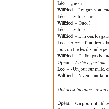
Léo
. –
Quoi ?
Wilfried
. –
Les gars vont cac
Léo
. –
Les filles aussi.
Wilfried
. –
Quoi ?
Léo
. –
Les filles.
Wilfried
. –
Euh oui, les gars 
Léo
. –
Alors il faut tirer à 
jour, on tue les dix mille pe
Wilfried
. –
Ça fait pas beau
Opéra
. –
(se lève,
part dans
Léo
. –
« Un jour sur mille, ci
Wilfried
. –
Niveau marketin
Opéra est bloquée sur son hi
Opéra
. –
On pourrait utilis