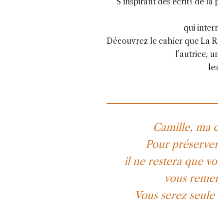
S’inspirant des écrits de l
qui inter
Découvrez le cahier que La Ré
l’autrice, 
le
Camille, ma c
Pour préserver 
il ne restera que vo
vous remer
Vous serez seule 