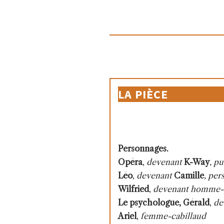
LA PIÈCE
Personnages.
Opéra
,
devenant
K-Way
, p
Léo
,
devenant
Camille
, per
Wilfried
,
devenant homme-
Le psychologue,
Gérald
,
de
Ariel
,
femme-cabillaud