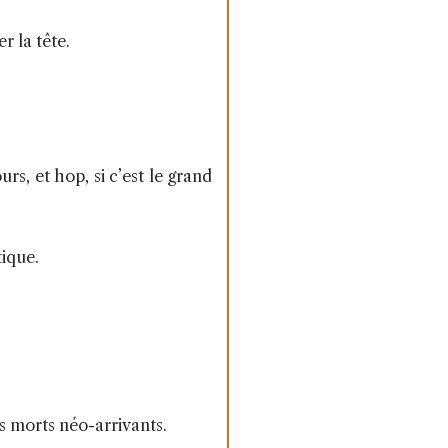
r la tête.
ours, et hop, si c’est le grand
tique.
es morts néo-arrivants.