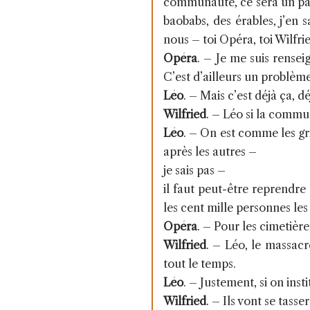
communauté, ce sera un pat
baobabs, des érables, j’en 
nous – toi Opéra, toi Wilfrie
Opéra
. –
Je me suis renseig
C’est d’ailleurs un problème
Léo
. –
Mais c’est déjà ça, 
Wilfried
. –
Léo si la commu
Léo
. –
On est comme les gri
après les autres –
je sais pas –
il faut peut-être reprendre
les cent mille personnes les 
Opéra
. –
Pour les cimetière
Wilfried
. –
Léo, le massacre
tout le temps.
Léo
. –
Justement, si on inst
Wilfried
. –
Ils vont se tasser