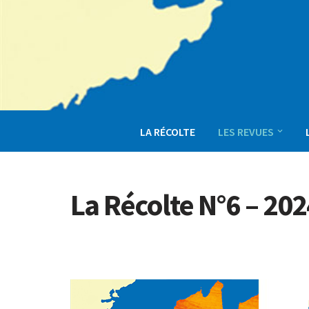
Aller
au
contenu
LA RÉCOLTE
LES REVUES
La Récolte N°6 – 202